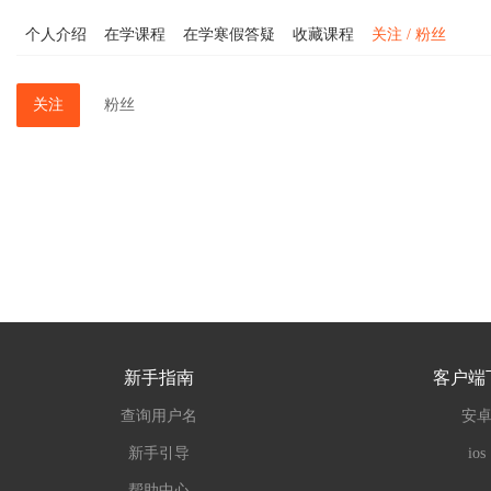
个人介绍
在学课程
在学寒假答疑
收藏课程
关注 / 粉丝
关注
粉丝
新手指南
客户端
查询用户名
安
新手引导
ios
帮助中心