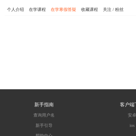
个人介绍
在学课程
在学寒假答疑
收藏课程
关注 / 粉丝
新手指南
客户端
查询用户名
安
新手引导
ios
帮助中心