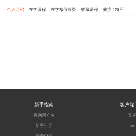
个人介绍
在学课程
在学寒假答疑
收藏课程
关注 / 粉丝
新手指南
客户端
查询用户名
安
新手引导
ios
帮助中心