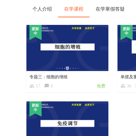
个人介绍
在学课程
在学寒假答疑
专题三：细胞的增殖
单摆及
17
0
免费
36