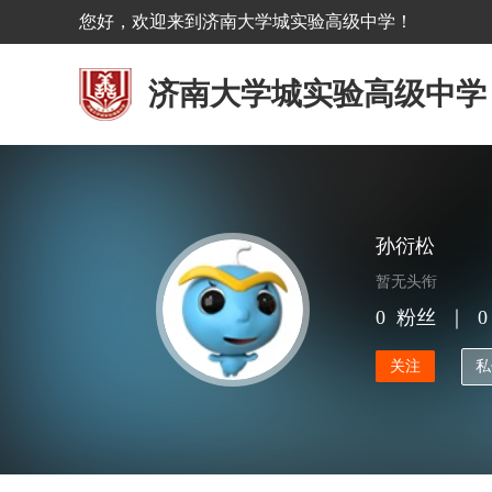
您好，欢迎来到济南大学城实验高级中学！
济南大学城实验高级中学
孙衍松
暂无头衔
0
粉丝
｜
0
关注
私