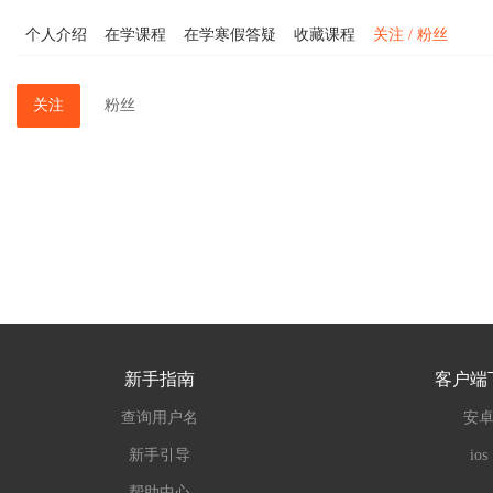
个人介绍
在学课程
在学寒假答疑
收藏课程
关注 / 粉丝
关注
粉丝
新手指南
客户端
查询用户名
安
新手引导
ios
帮助中心