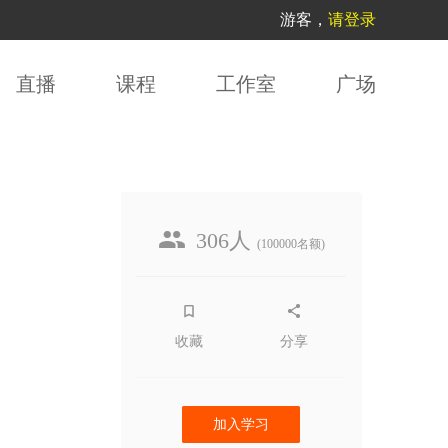
游客，
请登录
直播
课程
工作室
广场
306人
(100000名额)
收藏
分享
加入学习