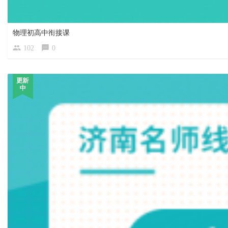
物理初高中衔接课
102
0